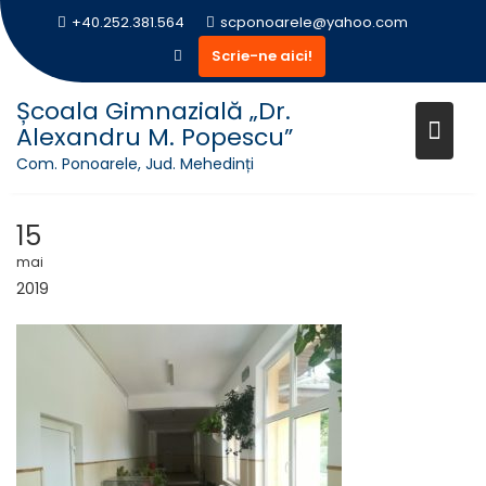
+40.252.381.564
scponoarele@yahoo.com
Scrie-ne aici!
Skip
Școala Gimnazială „Dr.
to
Alexandru M. Popescu”
SCOALA-PONOARELE-08
content
Com. Ponoarele, Jud. Mehedinți
15
mai
2019